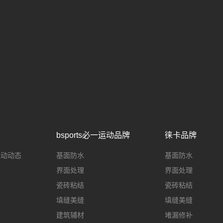
bsports必一运动品牌
徕卡品牌
一运动动态
基面防水
基面防水
界面处理
界面处理
瓷砖粘结
瓷砖粘结
填缝美缝
填缝美缝
建筑辅材
堵漏修补