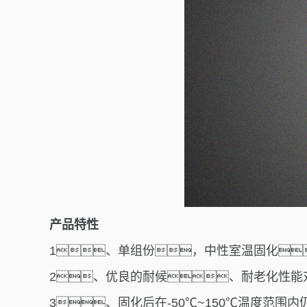
产品特性
1、
单组份，中性室温固化
2、
优良的耐候、耐老化性能
3、
固化后在
-50℃~150℃
温度范围内