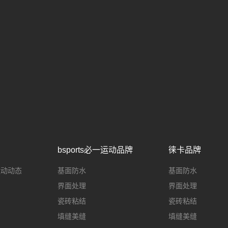
bsports必一运动品牌
徕卡品牌
一运动动态
基面防水
基面防水
界面处理
界面处理
瓷砖粘结
瓷砖粘结
填缝美缝
填缝美缝