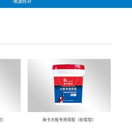
堵漏修补
型）
徕卡大板专用背胶（砂浆型）