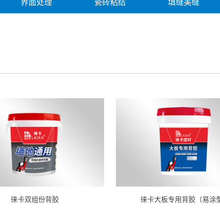
界面处理
瓷砖粘结
填缝美缝
徕卡双组份背胶
徕卡大板专用背胶（易涂