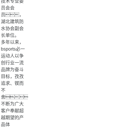
技术专业委
员会会
员，
湖北建筑防
水协会副会
长单位。
多年以来，
bsports必一
运动人以争
创行业一流
品牌为奋斗
目标，孜孜
追求、锲而
不
舍，
不断为广大
客户奉献超
越期望的产
品体