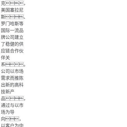
克，
美国塞拉尼
斯、
罗门哈斯等
国际一流品
牌公司建立
了稳健的供
应链合作伙
伴关
系。
公司以市场
需求而推陈
出新的高科
技新产
品，
通过与以市
场为导
向，
以客户为中