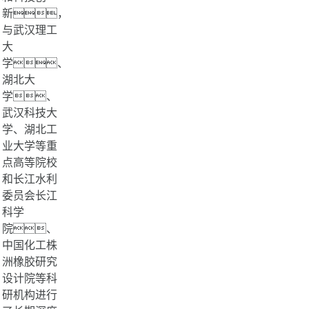
新，
与武汉理工
大
学、
湖北大
学、
武汉科技大
学、湖北工
业大学等重
点高等院校
和长江水利
委员会长江
科学
院、
中国化工株
洲橡胶研究
设计院等科
研机构进行