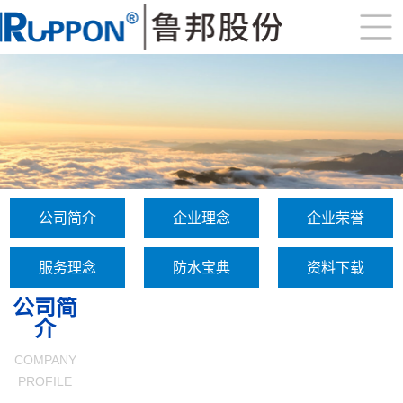
公司简介
企业理念
企业荣誉
服务理念
防水宝典
资料下载
公司简
介
COMPANY
PROFILE