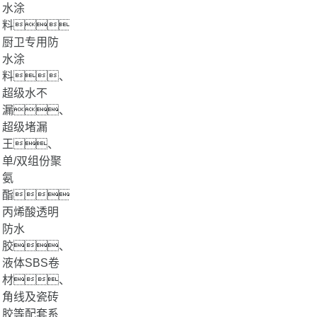
水涂
料、
厨卫专用防
水涂
料、
超级水不
漏、
超级堵漏
王、
单/双组份聚
氨
酯、
丙烯酸透明
防水
胶、
液体SBS卷
材、
角线及瓷砖
胶等配套系