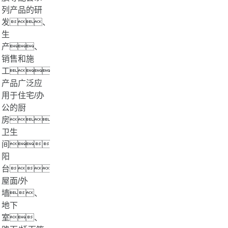
列产品的研
发、
生
产、
销售和施
工，
产品广泛应
用于住宅/办
公的厨
房、
卫生
间、
阳
台，
屋面/外
墙、
地下
室、