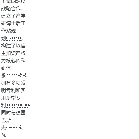
了长期深度
战略合作，
建立了产学
研博士后工
作站规
划，
构建了以自
主知识产权
为核心的科
研体
系，
拥有多项发
明专利和实
用新型专
利，
同时与德国
巴斯
夫、
瓦