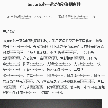
bsports必一运动御砂聚脲彩砂
发布时间：2024-03-06
阅读次数：
次
产品简介
bsports必一运动御砂
(
聚脲彩砂
)
，采用环保新型高分子固化剂、抗坠
流分子、天然彩砂材料配比制作而成表面具有哑光砂质感
效果。产品无毒无味、不含甲醛、不含壬基
酚。产品颜色丰富，色彩艳丽，具有防
霉、抑菌、抗碱、抗裂、快
硬、耐磨、防污优点。具有防
水、防霉、耐磨、耐湿热、耐候
,
一
擦就亮等特点。从而彻底解决了瓷砖缝隙黄变，易脏
黑，难清洁，脱落。低温施工难等问题
,
避免
缝隙滋生细菌：θ颂褰】。