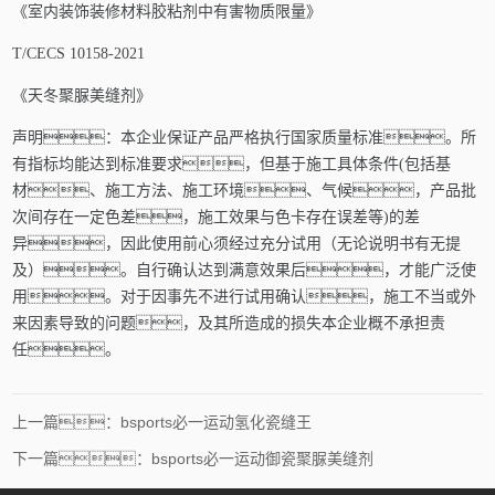
《室内装饰装修材料胶粘剂中有害物质限量》
T/CECS 10158-2021
《天冬聚脲美缝剂》
声明：本企业保证产品严格执行国家质量标准。所
有指标均能达到标准要求，但基于施工具体条件
(
包括基
材、施工方法、施工环境、气候，产品批
次间存在一定色差，施工效果与色卡存在误差等
)
的差
异，因此使用前心须经过充分试用（无论说明书有无提
及）。自行确认达到满意效果后，才能广泛使
用。对于因事先不进行试用确认，施工不当或外
来因素导致的问题，及其所造成的损失本企业概不承担责
任。
上一篇：bsports必一运动氢化瓷缝王
下一篇：bsports必一运动御瓷聚脲美缝剂