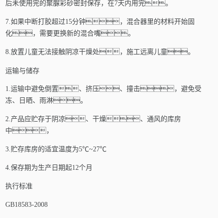
后未使用完的聚脲彩砂密封保存，在
7
天内用完。
7.
如果中断打胶超过
15
分钟，混合器里的材料开始固
化，需要更换新的混合嘴。
8.
放置儿童无法接触阴凉干燥处，施工远离儿童。
运输与储存
1.
运输中避免倒置、挤压、撞击，避免受
冻、日晒、雨淋。
2.
产品应贮存于阴凉、干燥、通风的库房
中，
3.
贮存库房的适宜温度为
5
℃
~27
℃
4.
保存期为生产日期起
12
个月
执行标准
GB18583-2008