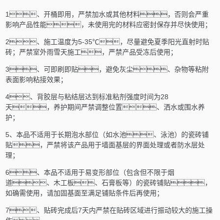
1、开桶即用，严禁加水或其他材料，否则会严重
影响产品性能，未使用完的材料应密封保存并尽快使用；
2、施工温度为5-35℃，尽量避免夏季阳光直射时贴
砖；严禁室外雨雪天施工，严禁产品受冻后使用；
3、可即刷即贴，避免灰尘、杂物等粘附
表面影响粘接效果；
4、背胶层与粘结层达到标准粘剂强度时间为28
天，养护期间严禁调整位置、洒水或围水养
护；
5、本品不适用于长期泡水部位（如水池、泳池）的瓷砖铺
贴，严禁将该产品用于墙面基层的界面处理或者防水层处
理；
6、本品不适用于易变形部位（包含但不限于烟
道、木工板、石膏板等）的瓷砖铺贴，
如确需使用，请加固基面至满足铺贴条件后再使用；
7、贴砖完成后7天内严禁在贴砖区域进行振动较大的施工操