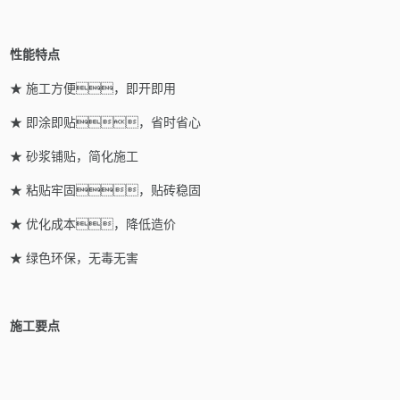
性能特点
★ 施工方便，即开即用
★ 即涂即贴，省时省心
★ 砂浆铺贴，简化施工
★ 粘贴牢固，贴砖稳固
★ 优化成本，降低造价
★ 绿色环保，无毒无害
施工要点