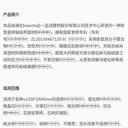
产品简介
本品由湖北bsports必一运动建材股份有限公司技术中心研发的一种新
型瓷砖粘结界面材料，拥有国家发明专利（专利
号：ZL20130467129.9）。采用新型高分子聚合
物、改性剂、精细无机粉体，并结合纳米
渗透材料精制而成，能极大的释放大部分玻化砖与粘结层之
间的应力，不易空鼓，从而有效解决玻化砖等高
密度砖的粘结难题。
适用范围
适用于各种
≤1200*2400mm的
瓷砖、玻化砖、
微晶石、大理石、抛光砖、仿古
砖、花岗岩等砖、石材的铺贴；
吸水砖，地砖、不推荐；
泡水场景不适用。