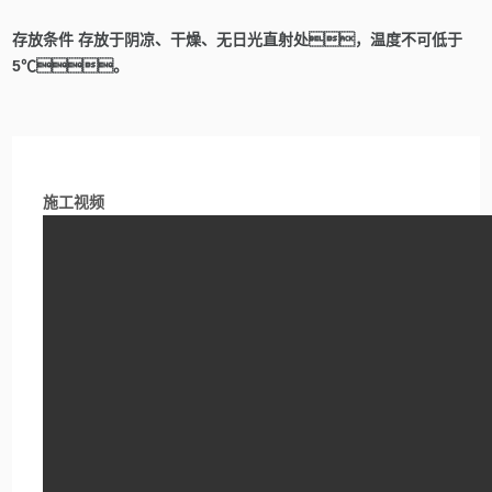
存放条件
存放于阴凉、干燥、无日光直射处，温度不可低于
5
℃。
施工视频