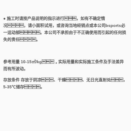
● 施工时请按产品说明的指示进行，如有不确定情
况，请小面积试用，或咨询当地经销点或本公司bsports必
一运动部。本公司不承担由于不正确使用而引起的任何损
失的责任。
参考
用量
10-15㎡
/kg
，实际用量和实际施工条件及手法差异
而有所波动。
存放条件
存放于阴凉、干燥、无日光直射处，
5-35
℃储存。