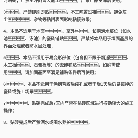
时贴砖；严禁室外雨雪天施工，严禁产品受冻后使用；
3、严禁即刷即贴，不宜晾置过夜，避免灰
尘、杂物等粘附表面影响粘接效果；
4、本品不适用于地面、室外、长期泡水部位（如水
池、泳池）的瓷砖铺贴，严禁将本品用于墙面基层的
界面处理或者防水层处理；
5、本品不适用于易变形部位（包含但不限于烟道、
木工板、石膏板等）的瓷砖铺贴，如确需使
用，请加固基面至满足铺贴条件后再使用；
6、本品不适用于涂刷背胶后缩孔或者干燥1天后仍易搓掉的
瓷砖或施工场景。
7、贴砖完成后7天内严禁在贴砖区域进行振动较大的施工
操作；
8、贴砖完成后严禁洒水或围水养护。