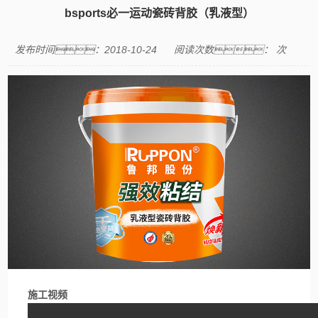
bsports必一运动瓷砖背胶（乳液型）
发布时间：2018-10-24
阅读次数：
次
施工视频