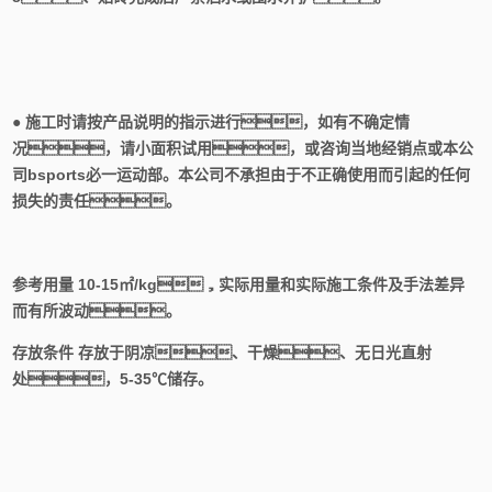
● 施工时请按产品说明的指示进行，如有不确定情
况，请小面积试用，或咨询当地经销点或本公
司bsports必一运动部。本公司不承担由于不正确使用而引起的任何
损失的责任。
参考
用量
10-15㎡
/kg
，实际用量和实际施工条件及手法差异
而有所波动。
存放条件
存放于阴凉、干燥、无日光直射
处，
5-35
℃储存。