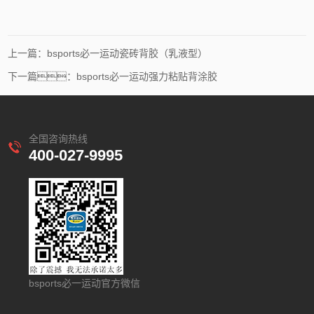
上一篇：bsports必一运动瓷砖背胶（乳液型）
下一篇：bsports必一运动强力粘贴背涂胶
全国咨询热线
400-027-9995
bsports必一运动官方微信