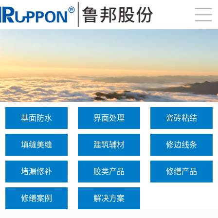
基面防水
界面处理
瓷砖粘结
填缝美缝
建筑辅材
修边线条
堵漏修补
胶类产品
修缮产品
修缮案例
解决方案