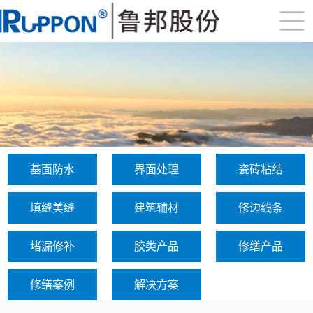
基面防水
界面处理
瓷砖粘结
填缝美缝
建筑辅材
修边线条
堵漏修补
胶类产品
修缮产品
修缮案例
解决方案