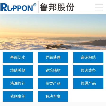
基面防水
界面处理
瓷砖粘结
填缝美缝
建筑辅材
修边线条
堵漏修补
胶类产品
修缮产品
修缮案例
解决方案