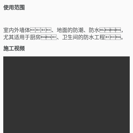
使用范围
室内外墙体、地面的防潮、防水，
尤其适用于厨房、卫生间的防水工程。
施工视频