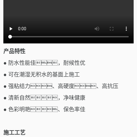
产品特性
● 防水性能佳，耐候性优
● 可在潮湿无积水的基面上施工
● 强粘结力、高硬度、高抗压
● 清新自然，净味健康
● 色彩明艳、保色率佳
施工工艺