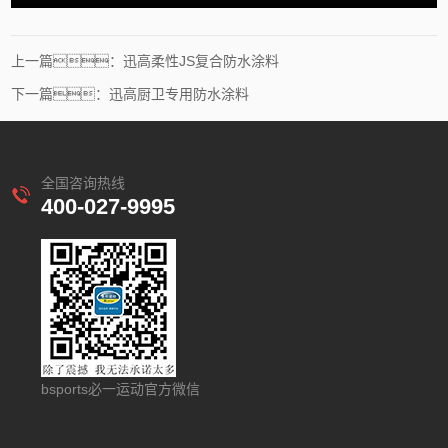
上一篇：迅高柔性JS复合防水涂料
下一篇：迅高厨卫专用防水涂料
全国咨询热线
400-027-9995
bsports必一运动官方微信