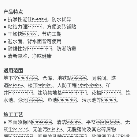
产品特点
● 抗渗性能佳，防水优异
● 粘结力强，方便瓷砖铺贴
● 干燥快，节约工期
● 迎水面、背水面皆可使用
● 耐候性好，防潮防霉
● 清新淡雅，净味健康
适用范围
地下室、仓库、地铁站、厕浴间、遂
道、楼顶、人防工程、矿
井、建筑物地基、花槽、饮
水池、泳池、鱼池、污水池等。
施工工艺
● 基面须稳固、清洁、平整、无
灰尘、无油污、无脱落物及其它碎屑物
质。明显的孔隙、砂眼须用水泥砂浆