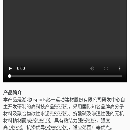
产品简介
本产品是湖北bsports必一运动建材股份有限公司研发中心自
主开发研制的高科技产品，采用国际知名品牌高分子
材料及聚合物改性水泥、抗酸碱及渗透性强的无机
材料精制而成。具有粘结力强，强度
高，抗渗优异，适应范围广等优点。